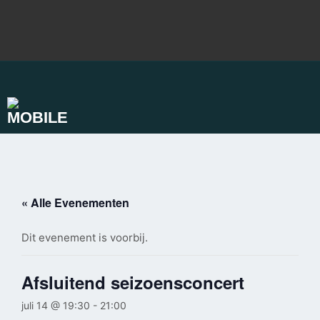
Ga
naar
de
inhoud
« Alle Evenementen
Dit evenement is voorbij.
Afsluitend seizoensconcert
juli 14 @ 19:30
-
21:00